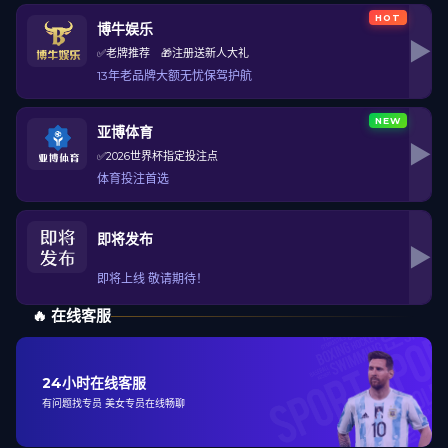
HOT
博牛娱乐
▶
✅老牌推荐 
🎁注册送新人大礼
13年老品牌大额无忧保驾护航
NEW
亚博体育
▶
✅2026世界杯指定投注点
体育投注首选
即将发布
▶
即将上线 敬请期待！
🔥 在线客服
24小时在线客服
有问题找专员 美女专员在线畅聊